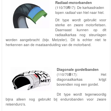
Radiaal-motorbanden
(110/70
R
17): De karkasdraden
lopen
radiaal
van hiel naar hiel.
Dit type wordt gebruikt voor
sterke en zware motorfietsen.
Daarnaast kunnen op dit
radiaalkarkas nog steunlagen
worden aangebracht (bijv. Metzeler). Dit is echter niet te
herkennen aan de maataanduiding van de motorband.
Diagonale gordelbanden
(110/70
B
17): Het
diagonaalkarkas krijgt
bovendien nog een gordel.
Dit type wordt tegenwoordig
bijna alleen nog gebruikt bij endurobanden voor zware
reisenduro's.