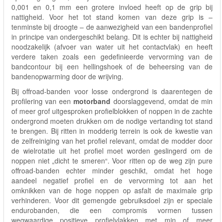
0,001 en 0,1 mm een grotere invloed heeft op de grip bij
nattigheid. Voor het tot stand komen van deze grip is –
tenminste bij droogte – de aanwezigheid van een bandenprofiel
in principe van ondergeschikt belang. Dit is echter bij nattigheid
noodzakelijk (afvoer van water uit het contactvlak) en heeft
verdere taken zoals een gedefinieerde vervorming van de
bandcontour bij een hellingshoek of de beheersing van de
bandenopwarming door de wrijving.
Bij offroad-banden voor losse ondergrond is daarentegen de
profilering van een
motorband
doorslaggevend, omdat de min
of meer grof uitgesproken profielblokken of noppen in de zachte
ondergrond moeten drukken om de nodige vertanding tot stand
te brengen. Bij ritten in modderig terrein is ook de kwestie van
de zelfreiniging van het profiel relevant, omdat de modder door
de wielrotatie uit het profiel moet worden geslingerd om de
noppen niet „dicht te smeren“. Voor ritten op de weg zijn pure
offroad-banden echter minder geschikt, omdat het hoge
aandeel negatief profiel en de vervorming tot aan het
omknikken van de hoge noppen op asfalt de maximale grip
verhinderen. Voor dit gemengde gebruiksdoel zijn er speciale
endurobanden, die een compromis vormen tussen
wegwaardige positieve profielvlakken met min of meer