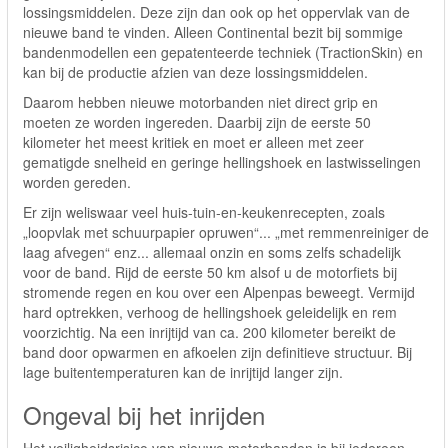
lossingsmiddelen. Deze zijn dan ook op het oppervlak van de
nieuwe band te vinden. Alleen Continental bezit bij sommige
bandenmodellen een gepatenteerde techniek (TractionSkin) en
kan bij de productie afzien van deze lossingsmiddelen.
Daarom hebben nieuwe motorbanden niet direct grip en
moeten ze worden ingereden. Daarbij zijn de eerste 50
kilometer het meest kritiek en moet er alleen met zeer
gematigde snelheid en geringe hellingshoek en lastwisselingen
worden gereden.
Er zijn weliswaar veel huis-tuin-en-keukenrecepten, zoals
„loopvlak met schuurpapier opruwen“... „met remmenreiniger de
laag afvegen“ enz... allemaal onzin en soms zelfs schadelijk
voor de band. Rijd de eerste 50 km alsof u de motorfiets bij
stromende regen en kou over een Alpenpas beweegt. Vermijd
hard optrekken, verhoog de hellingshoek geleidelijk en rem
voorzichtig. Na een inrijtijd van ca. 200 kilometer bereikt de
band door opwarmen en afkoelen zijn definitieve structuur. Bij
lage buitentemperaturen kan de inrijtijd langer zijn.
Ongeval bij het inrijden