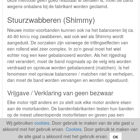
deze methode geen goed resultaat te behalen is, moet de band
wegens onbalans bij de fabrikant worden geclaimd.
Stuurzwabberen (Shimmy)
Nieuwe motor-voorbanden kunnen ook na het balanceren bij ca.
40-80 km/u nog zwabberen, wat ook wel als Shimmy wordt
aangeduid. De oorzaken zijn vanwege de trillingseffecten van
een rollend wiel zeer complex. In zo'n geval moet het wiel
echter nog een keer gebalanceerd worden. Als het rijgedrag
niet verandert, moet de band nogmaals op de velg iets worden
verdraaid en opnieuw worden gebalanceerd (matchen). Is het
fenomeen met opnieuw balanceren / matchen niet te verhelpen,
dan moet de band worden vervangen en worden opgestuurd.
Vrijgave / Verklaring van geen bezwaar
Elke motor rijdt anders en zo stelt ook elke motor andere eisen
aan de motorbanden. De bandenfabrikanten testen hun banden
op de meest uiteenlopende motorfietsen en geven pas een
vrijgave / verklaring van geen bezwaar af als de tests naar
Wij gebruiken
cookies
. Door gebruik te maken van de site gaat u
volledige tevredenheid zijn voltooid.
akkoord met het gebruik ervan.
Cookies
. Door gebruik te maken van
de site gaat u akkoord met het gebruik ervan.
Zelfs als er bij een motorfiets geen bandenbinding in de
OK