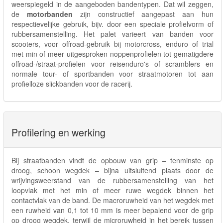
weerspiegeld in de aangeboden bandentypen. Dat wil zeggen,
de
motorbanden
zijn constructief aangepast aan hun
respectievelijke gebruik, bijv. door een speciale profielvorm of
rubbersamenstelling. Het palet varieert van banden voor
scooters, voor offroad-gebruik bij motorcross, enduro of trial
met min of meer uitgesproken noppenprofielen tot gematigdere
offroad-/straat-profielen voor reisenduro's of scramblers en
normale tour- of sportbanden voor straatmotoren tot aan
profielloze slickbanden voor de racerij.
Profilering en werking
Bij straatbanden vindt de opbouw van grip – tenminste op
droog, schoon wegdek – bijna uitsluitend plaats door de
wrijvingsweerstand van de rubbersamenstelling van het
loopvlak met het min of meer ruwe wegdek binnen het
contactvlak van de band. De macroruwheid van het wegdek met
een ruwheid van 0,1 tot 10 mm is meer bepalend voor de grip
op droog wegdek, terwijl de microruwheid in het bereik tussen