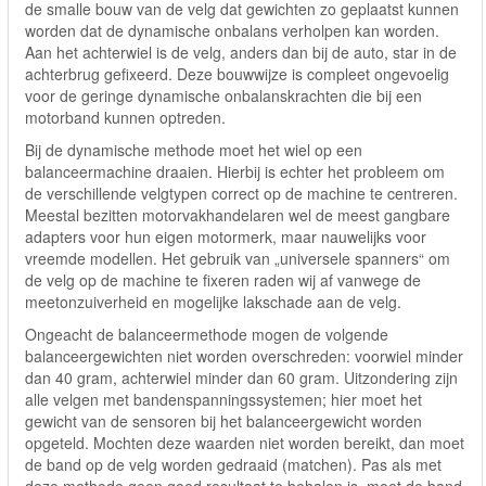
de smalle bouw van de velg dat gewichten zo geplaatst kunnen
worden dat de dynamische onbalans verholpen kan worden.
Aan het achterwiel is de velg, anders dan bij de auto, star in de
achterbrug gefixeerd. Deze bouwwijze is compleet ongevoelig
voor de geringe dynamische onbalanskrachten die bij een
motorband kunnen optreden.
Bij de dynamische methode moet het wiel op een
balanceermachine draaien. Hierbij is echter het probleem om
de verschillende velgtypen correct op de machine te centreren.
Meestal bezitten motorvakhandelaren wel de meest gangbare
adapters voor hun eigen motormerk, maar nauwelijks voor
vreemde modellen. Het gebruik van „universele spanners“ om
de velg op de machine te fixeren raden wij af vanwege de
meetonzuiverheid en mogelijke lakschade aan de velg.
Ongeacht de balanceermethode mogen de volgende
balanceergewichten niet worden overschreden: voorwiel minder
dan 40 gram, achterwiel minder dan 60 gram. Uitzondering zijn
alle velgen met bandenspanningssystemen; hier moet het
gewicht van de sensoren bij het balanceergewicht worden
opgeteld. Mochten deze waarden niet worden bereikt, dan moet
de band op de velg worden gedraaid (matchen). Pas als met