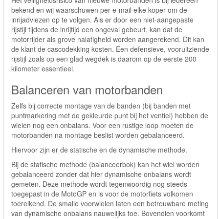
Het veiligheidsrisico van nieuwe motorbanden is bij iedereen
bekend en wij waarschuwen per e-mail elke koper om de
inrijadviezen op te volgen. Als er door een niet-aangepaste
rijstijl tijdens de inrijtijd een ongeval gebeurt, kan dat de
motorrijder als grove nalatigheid worden aangerekend. Dit kan
de klant de cascodekking kosten. Een defensieve, vooruitziende
rijstijl zoals op een glad wegdek is daarom op de eerste 200
kilometer essentieel.
Balanceren van motorbanden
Zelfs bij correcte montage van de banden (bij banden met
puntmarkering met de gekleurde punt bij het ventiel) hebben de
wielen nog een onbalans. Voor een rustige loop moeten de
motorbanden na montage beslist worden gebalanceerd.
Hiervoor zijn er de statische en de dynamische methode.
Bij de statische methode (balanceerbok) kan het wiel worden
gebalanceerd zonder dat hier dynamische onbalans wordt
gemeten. Deze methode wordt tegenwoordig nog steeds
toegepast in de MotoGP en is voor de motorfiets volkomen
toereikend. De smalle voorwielen laten een betrouwbare meting
van dynamische onbalans nauwelijks toe. Bovendien voorkomt