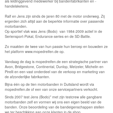
als leidinggevend medewerker bij bandenfabrikanten en -
handelsketens.
Ralf en Jens zijn sinds de jaren 80 met de motor onderweg. Zij
ergerden zich altijd aan de beperkte informatie over passende
motorbanden.
Op sportief vlak was Jens (Bodo) van 1984-2009 actief in de
Seriensport-Pokal, Endurance-series en de SD-Battle.
Zo maakten de twee van hun passie hun beroep en bouwden ze
het platform www.mopedreifen.de op.
Vandaag de dag is mopedreifen.de een strategische partner van
Avon, Bridgestone, Continental, Dunlop, Metzeler, Michelin en
Pirelli en een vast onderdeel van de verkoop en marketing van
de afzonderlijke fabrikanten.
Bijna één op de tien motorbanden in Duitsland wordt via
mopedreifen.de of een van onze servicepartners verkocht.
Sinds 2007 test Jens (Bodo)* met zijn testcrew alle gangbare
motorbanden zelf en vormen wij ons een eigen beeld van de
banden. Onze beoordeling van de bandeigenschappen stellen
we ter beschikking aan onze klanten in de shop.