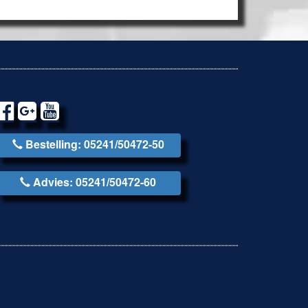
Bestelling: 05241/50472-50
Advies: 05241/50472-60