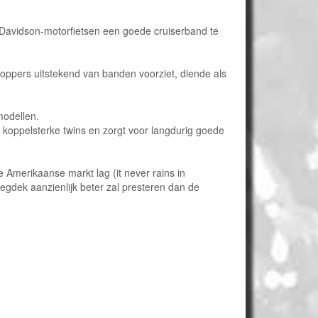
y-Davidson-motorfietsen een goede cruiserband te
hoppers uitstekend van banden voorziet, diende als
modellen.
koppelsterke twins en zorgt voor langdurig goede
de Amerikaanse markt lag (it never rains in
wegdek aanzienlijk beter zal presteren dan de