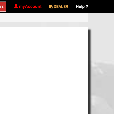
myAccount
Help
DEALER