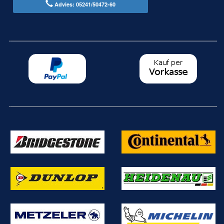
Advies: 05241/50472-60