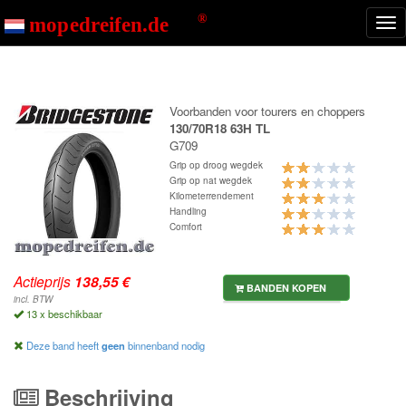
Start
G709
Nav
ton
Voorbanden voor tourers en choppers
130/70R18 63H TL
G709
Grip op droog wegdek
Grip op nat wegdek
Kilometerrendement
Handling
Comfort
Actieprijs
BANDEN KOPEN
incl. BTW
13 x beschikbaar
Deze band heeft
geen
binnenband nodig
Beschrijving