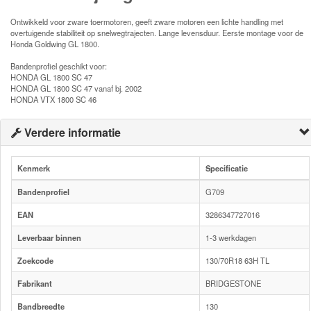
Ontwikkeld voor zware toermotoren, geeft zware motoren een lichte handling met
overtuigende stabiliteit op snelwegtrajecten. Lange levensduur. Eerste montage voor de
Honda Goldwing GL 1800.
Bandenprofiel geschikt voor:
HONDA GL 1800 SC 47
HONDA GL 1800 SC 47 vanaf bj. 2002
HONDA VTX 1800 SC 46
Verdere informatie
Kenmerk
Specificatie
Bandenprofiel
G709
EAN
3286347727016
Leverbaar binnen
1-3 werkdagen
Zoekcode
130/70R18 63H TL
Fabrikant
BRIDGESTONE
Bandbreedte
130