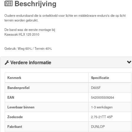
Beschrijving
Oudere enduroband die is ontwikkeld voor lichte en middelzware enduro's die op licht
terrein worden gebruikt.
De band was de eerste montage bij
Kawasaki KLX 125 2010
Gebruik: Weg 60% / Terrein 40%
Verdere informatie
Kenmerk
Specificatie
Bandenprofiel
D605F
EAN
5420005509264
Leverbaar binnen
1-3 werkdagen
Zoekcode
2.75-21TT 45P
Fabrikant
DUNLOP