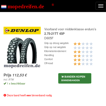
Start
D605F
Nav
ton
Voorband voor middenklasse enduro's
2.75-21TT 45P
D605F
Grip op droog wegdek
Grip op nat wegdek
Kilometerrendement
Handling
Comfort
Off-road
Prijs
BANDEN KOPEN
incl. BTW
BINNENBANDEN
1 x beschikbaar
Deze band heeft
een
binnenband nodig