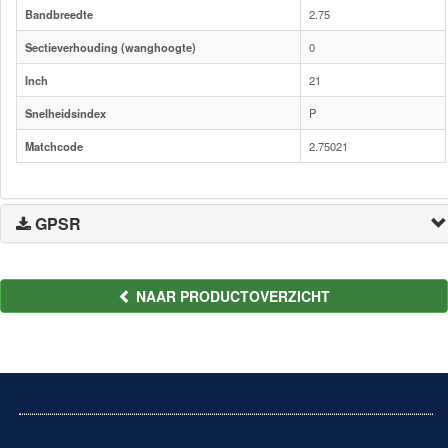
Bandbreedte
2.75
Sectieverhouding (wanghoogte)
0
Inch
21
Snelheidsindex
P
Matchcode
2.75021
GPSR
NAAR PRODUCTOVERZICHT