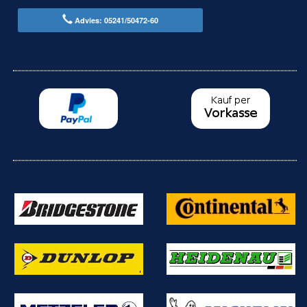
Advies: 05241/50472-60