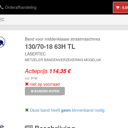
Orderafhandeling
:
EC
Band voor middenklasse straatmaschines
130/70-18 63H TL
LASERTEC
METZELER BANDENVERZEKERING MOGELIJK
Actieprijs
incl. BTW
niet op voorraad
BANDEN KOPEN
Deze band heeft
geen
binnenband nodig