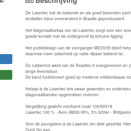
Beschrijving
De Lasertec lost de bekende en als goed bevonden par
sindsdien bijna onveranderd in Brasilie geproduceerd.
Het diagonaalkarkas van de Lasertec zorgt voor een acce
goede kontakt met de ondergrond bij schuine ligging.
Het profieldesign van de voorganger ME33/55 bleef hetze
daarmee meer zekerheid op natte rijbaan bekend ist.
De rubbermix werd van de Roadtec 6 overgenomen en zo
lange levensduur.
De band funktioneert goed op moderne middenklasse m
Helaas is de Lasertec iets zwaar geworden en ondersteun
diagonaalbanden opgetrokken motoren.
Vergelijking gewicht voorband maat 100/90V18
Lasertec 100 % - Avon AM26 95%, 5% lichter - Bridgesto
Voor de youngsters is de Lasertec ten dele geschikt. Hie
Conti Go aan.