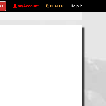
myAccount
Help
DEALER