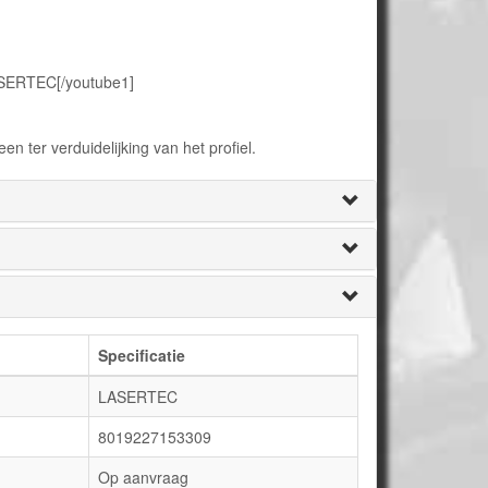
ASERTEC[/youtube1]
en ter verduidelijking van het profiel.
Specificatie
LASERTEC
8019227153309
Op aanvraag