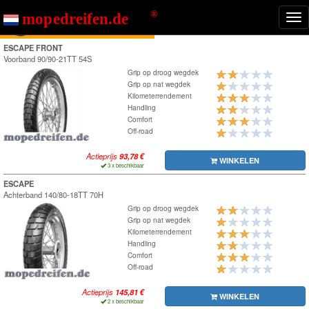
Nav
ton
ESCAPE FRONT
Voorband
90/90-21TT 54S
Grip op droog wegdek
Grip op nat wegdek
Kilometerrendement
Handling
Comfort
Off-road
Actieprijs
WINKELEN
3 x beschikbaar
ESCAPE
Achterband
140/80-18TT 70H
Grip op droog wegdek
Grip op nat wegdek
Kilometerrendement
Handling
Comfort
Off-road
Actieprijs
WINKELEN
2 x beschikbaar