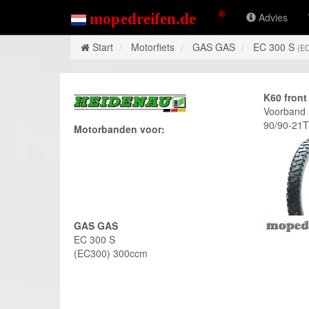
Advies
Start
Motorfiets
GAS GAS
EC 300 S
(E
K60 front
Voorband
90/90-21
Motorbanden voor:
GAS GAS
EC 300 S
(EC300) 300ccm