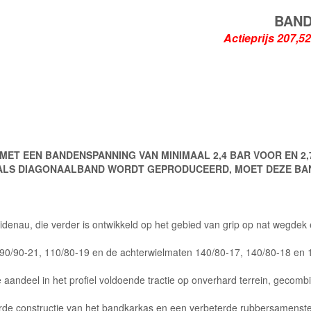
BAND
Actieprijs
MET EEN BANDENSPANNING VAN MINIMAAL 2,4 BAR VOOR EN 2,
 ALS DIAGONAALBAND WORDT GEPRODUCEERD, MOET DEZE B
nau, die verder is ontwikkeld op het gebied van grip op nat wegdek en 
 90/90-21, 110/80-19 en de achterwielmaten 140/80-17, 140/80-18 en
ve aandeel in het profiel voldoende tractie op onverhard terrein, geco
rde constructie van het bandkarkas en een verbeterde rubbersamenstel