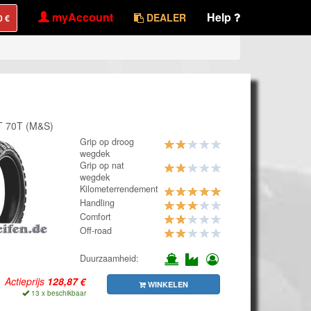
myAccount
Help
DEALER
T 70T (M&S)
Grip op droog
wegdek
Grip op nat
wegdek
Kilometerrendement
Handling
Comfort
Off-road
Duurzaamheid:
Actieprijs
WINKELEN
13 x beschikbaar