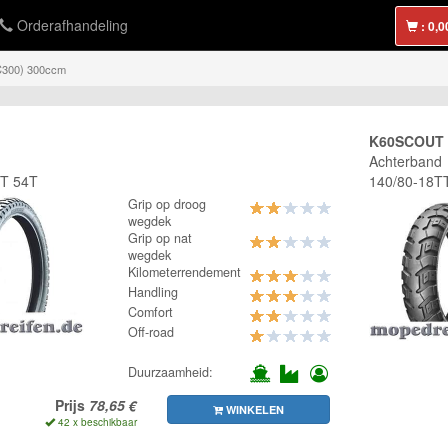
Orderafhandeling
:
C300) 300ccm
K60SCOUT
Achterband
TT 54T
140/80-18T
Grip op droog
wegdek
Grip op nat
wegdek
Kilometerrendement
Handling
Comfort
Off-road
Duurzaamheid:
Prijs
WINKELEN
42 x beschikbaar