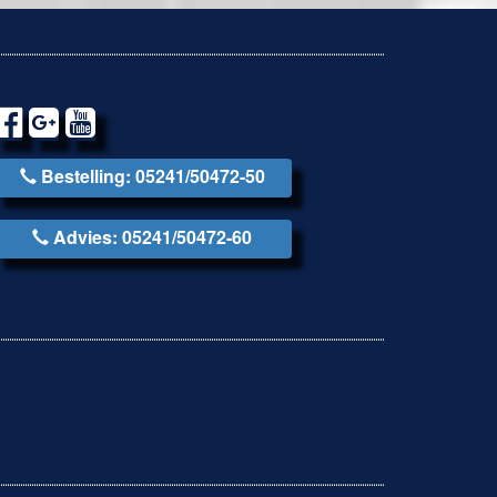
Bestelling: 05241/50472-50
Advies: 05241/50472-60