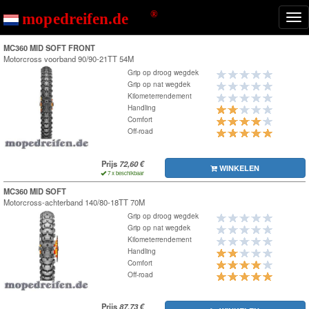
Nav
ton
MC360 MID SOFT FRONT
Motorcross voorband
90/90-21TT 54M
Grip op droog wegdek
Grip op nat wegdek
Kilometerrendement
Handling
Comfort
Off-road
Prijs
WINKELEN
7 x beschikbaar
MC360 MID SOFT
Motorcross-achterband
140/80-18TT 70M
Grip op droog wegdek
Grip op nat wegdek
Kilometerrendement
Handling
Comfort
Off-road
Prijs