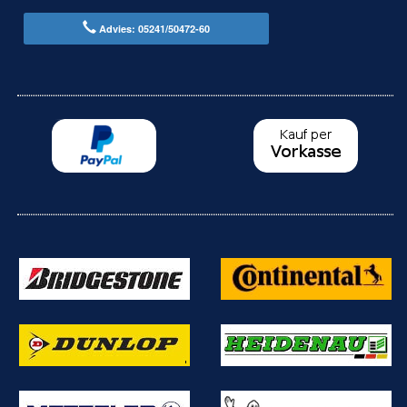
Advies: 05241/50472-60