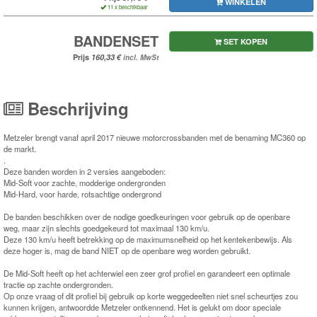
WINKELEN
11 x beschikbaar
BANDENSET
SET KOPEN
Prijs
incl. MwSt
Beschrijving
Metzeler brengt vanaf april 2017 nieuwe motorcrossbanden met de benaming MC360 op
de markt.
.
Deze banden worden in 2 versies aangeboden:
Mid-Soft voor zachte, modderige ondergronden
Mid-Hard, voor harde, rotsachtige ondergrond
De banden beschikken over de nodige goedkeuringen voor gebruik op de openbare
weg, maar zijn slechts goedgekeurd tot maximaal 130 km/u.
Deze 130 km/u heeft betrekking op de maximumsnelheid op het kentekenbewijs. Als
deze hoger is, mag de band NIET op de openbare weg worden gebruikt.
De Mid-Soft heeft op het achterwiel een zeer grof profiel en garandeert een optimale
tractie op zachte ondergronden.
Op onze vraag of dit profiel bij gebruik op korte weggedeelten niet snel scheurtjes zou
kunnen krijgen, antwoordde Metzeler ontkennend. Het is gelukt om door speciale