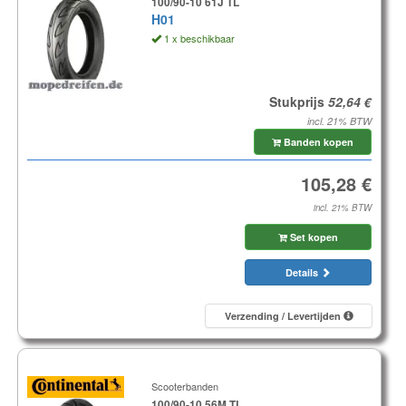
100/90-10 61J TL
H01
1 x beschikbaar
Stukprijs
incl. 21% BTW
Banden kopen
incl. 21% BTW
Set kopen
Details
Verzending / Levertijden
Scooterbanden
100/90-10 56M TL