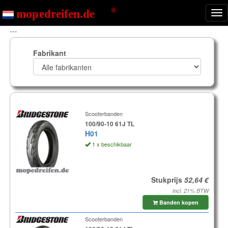
Nav
ton
---
Fabrikant
Scooterbanden
100/90-10 61J TL
H01
1 x beschikbaar
Stukprijs
incl. 21% BTW
Banden kopen
Scooterbanden