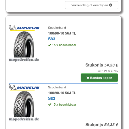
Verzending / Levertijden
Scooterband
100/90-10 56J TL
S83
15 x beschikbaar
Stukprijs
incl. 21% BTW
Banden kopen
Scooterband
100/90-10 56J TL
S83
15 x beschikbaar
Stukprijs