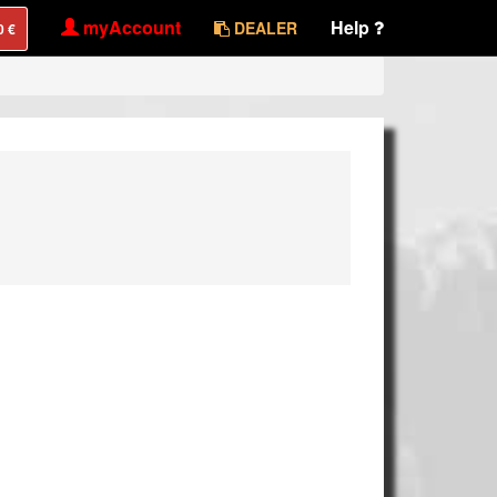
myAccount
Help
DEALER