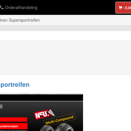
Orderafhandeling
:
 einen Supersportreifen
sportreifen