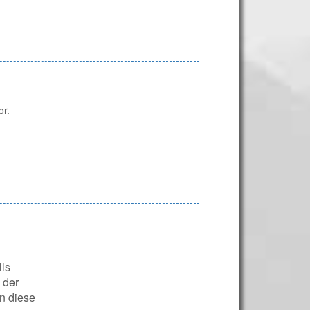
or.
lls
 der
n diese