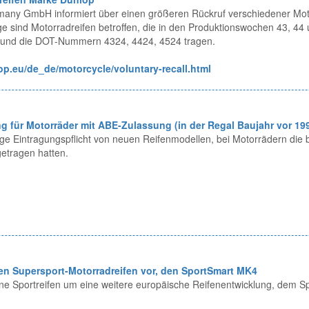
any GmbH informiert über einen größeren Rückruf verschiedener Mot
e sind Motorradreifen betroffen, die in den Produktionswochen 43, 44
n und die DOT-Nummern 4324, 4424, 4524 tragen.
p.eu/de_de/motorcycle/voluntary-recall.html
g für Motorräder mit ABE-Zulassung (in der Regal Baujahr vor 19
ige Eintragungspflicht von neuen Reifenmodellen, bei Motorrädern die b
etragen hatten.
uen Supersport-Motorradreifen vor, den SportSmart MK4
ne Sportreifen um eine weitere europäische Reifenentwicklung, dem 