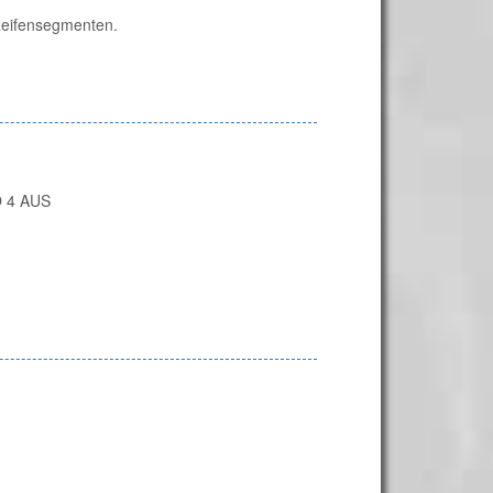
 Reifensegmenten.
 4 AUS