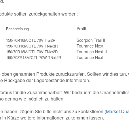
d.
dukte sollten zurückgehalten werden:
Profil
Beschreibung
Scorpion Trail II
150/70R18M/CTL 70V Trai2R
Tourance Next
150/70R18M/CTL 70V TNextR
Tourance Next II
150/70R18M/CTL 70V TNxt2R
Tourance Next
150/70ZR18M/CTL 70W TNxt2R
ie oben genannten Produkte zurückzurufen. Sollten wir dies tun,
die Rückgabe der Lagerbestände informieren.
Voraus für die Zusammenarbeit. Wir bedauern die Unannehmlic
so gering wie möglich zu halten.
n haben, zögern Sie bitte nicht uns zu kontaktieren (
Market.Qua
 in Kürze weitere Informationen zukommen lassen.