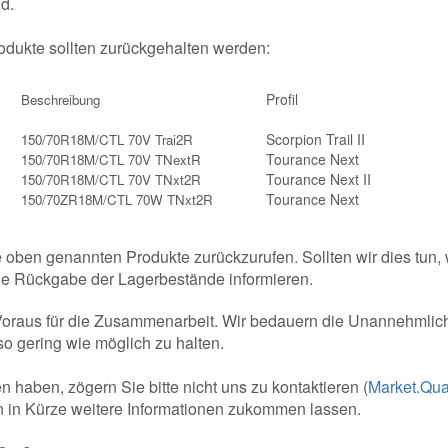
d.
dukte sollten zurückgehalten werden:
Profil
Beschreibung
Scorpion Trail II
150/70R18M/CTL 70V Trai2R
Tourance Next
150/70R18M/CTL 70V TNextR
Tourance Next II
150/70R18M/CTL 70V TNxt2R
Tourance Next
150/70ZR18M/CTL 70W TNxt2R
ie oben genannten Produkte zurückzurufen. Sollten wir dies tun,
die Rückgabe der Lagerbestände informieren.
Voraus für die Zusammenarbeit. Wir bedauern die Unannehmlic
so gering wie möglich zu halten.
n haben, zögern Sie bitte nicht uns zu kontaktieren (
Market.Qua
 in Kürze weitere Informationen zukommen lassen.