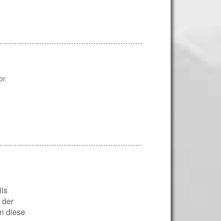
or.
lls
 der
n diese