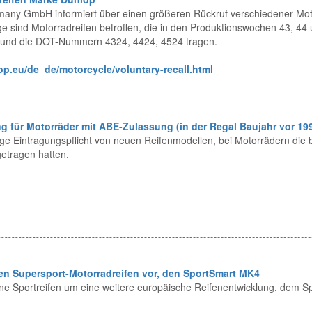
any GmbH informiert über einen größeren Rückruf verschiedener Mot
e sind Motorradreifen betroffen, die in den Produktionswochen 43, 44
n und die DOT-Nummern 4324, 4424, 4524 tragen.
p.eu/de_de/motorcycle/voluntary-recall.html
g für Motorräder mit ABE-Zulassung (in der Regal Baujahr vor 19
ige Eintragungspflicht von neuen Reifenmodellen, bei Motorrädern die b
etragen hatten.
uen Supersport-Motorradreifen vor, den SportSmart MK4
ne Sportreifen um eine weitere europäische Reifenentwicklung, dem 